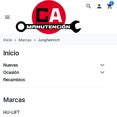
0
search

shopping_cart
menu
Inicio
Marcas
Jungheinrich
Inicio
Nuevas
Ocasión
Recambios
Marcas
HU-LIFT