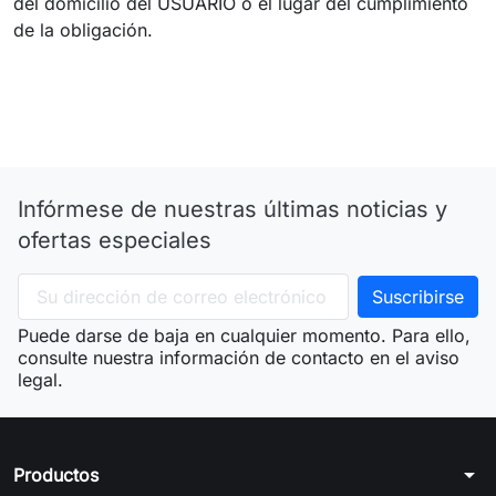
del domicilio del USUARIO o el lugar del cumplimiento
de la obligación.
Infórmese de nuestras últimas noticias y
ofertas especiales
Puede darse de baja en cualquier momento. Para ello,
consulte nuestra información de contacto en el aviso
legal.
arrow_drop_down
Productos